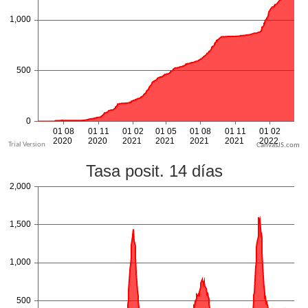
CanvasJS.com