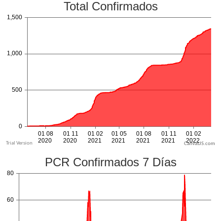
CanvasJS.com