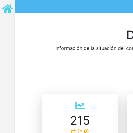
Clo
D
Inicio
Información de la situación del co
Estepona
Málaga
Marbella
Costa del sol
Málaga Capital
215
Manilva
(= 0)