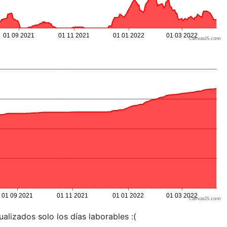
CanvasJS.com
CanvasJS.com
alizados solo los días laborables :(