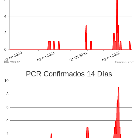
CanvasJS.com