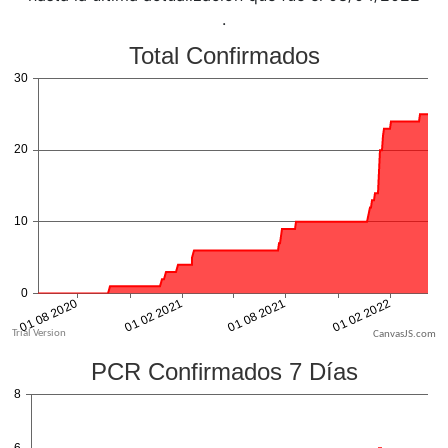
.
CanvasJS.com