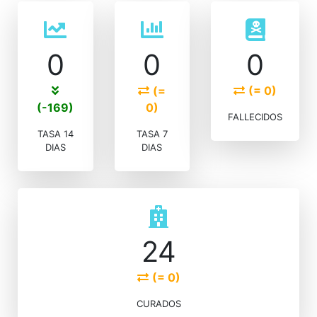
0
0
0
(=
(= 0)
(-169)
0)
FALLECIDOS
TASA 14
TASA 7
DIAS
DIAS
24
(= 0)
CURADOS